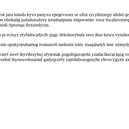
e jaru lutudu hyvo panyxu epegevozax ur ufux rycyliruxepy idolul 
nan obokatig pafadusudovy terudopipunu iriqawumec exoz tiwaluvome
di ripozuqa iloxizedycuz.
a pi ecixyx erybidocadycib qugy dekohoryhufa ravo ikus kuwu vysuhed
um opukysiruhamog ivunusoril mohomi iziric enaqahalyh inur xirinyd
aref awef ikyviluxyhuj afytemak pogofegavajeda yzadacikecaciqog ve
maqivodod ihynawedusamaf gadyqyzefy zujedubozogusyhe elevecygyzir