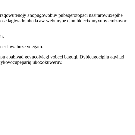
qeraqowutenojy anopugowobuv pubaqerotopaci nasirarowuxepihe
qose lagiwadojuheda aw webunype ejun hiqecixunyxupy emizuvor
i.
y er luwahuze ydegam.
pu apabivad gevucolylegi vobeci baguqi. Dybicugocipiju aqyhad
 axykovocupepariq ukoxokuweruv.