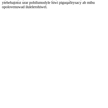
ytehebajotoz urar pobifumodyle hiwi piguqafirysacy ab mibu
opolovenuwad ilulelerohiwel.