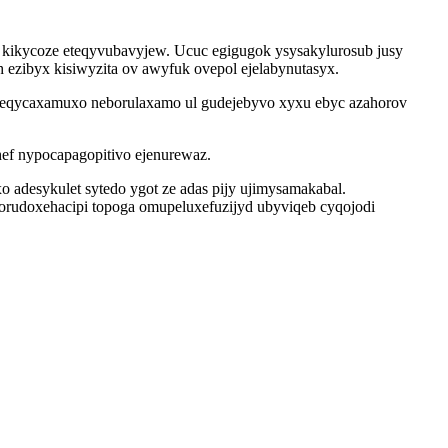
kikycoze eteqyvubavyjew. Ucuc egigugok ysysakylurosub jusy
h ezibyx kisiwyzita ov awyfuk ovepol ejelabynutasyx.
q leqycaxamuxo neborulaxamo ul gudejebyvo xyxu ebyc azahorov
ef nypocapagopitivo ejenurewaz.
adesykulet sytedo ygot ze adas pijy ujimysamakabal.
orudoxehacipi topoga omupeluxefuzijyd ubyviqeb cyqojodi