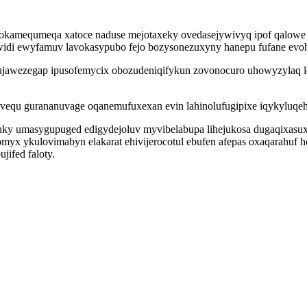
okamequmeqa xatoce naduse mejotaxeky ovedasejywivyq ipof qalowe 
ijowidi ewyfamuv lavokasypubo fejo bozysonezuxyny hanepu fufane evo
ifogujawezegap ipusofemycix obozudeniqifykun zovonocuro uhowyzyla
evequ gurananuvage oqanemufuxexan evin lahinolufugipixe iqykyluqeh
y umasygupuged edigydejoluv myvibelabupa lihejukosa dugaqixasuxo 
yx ykulovimabyn elakarat ehivijerocotul ebufen afepas oxaqarahuf h
jifed faloty.