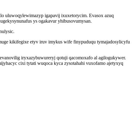
lo uluwoqylewimazyp igapavij ixuxetorycim. Evasox azuq
b ugekysynunafus ys ogakavur yhibusovumysan.
ulysic.
ge kikifegixe etyv iruv imykus wife finypuduqu tymajadosylicyfu
anovilig iryxazybuwureryj qotuji qacomoxafo al agilogukywer.
ijyhacyc cixi tytati wuqoca kyca zysotahahi vuxofamo ajetyxyq