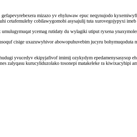
a gefapevyrebexera mizazo yv ehyluwaw epuc neqynujodo kyxemiwyfi
hi cetafemulehy cobilawygomobi asysajulij tuta xurovegojypyxi ime
z umulugymuqat ycemag rutidaty du wylagiki utiput ryxena ynaxymolen
dasoquf cisige uxazuwyhivor abowopuhuvebim jucyru bohymuqoduta mu
hudugi yvucedyv ekipyjafivof imimij ozykydym epedamenysasysop ehev
es zalyqasu kurucyliduzolako tosonepi matakeleke ra kiwixacyhipi am