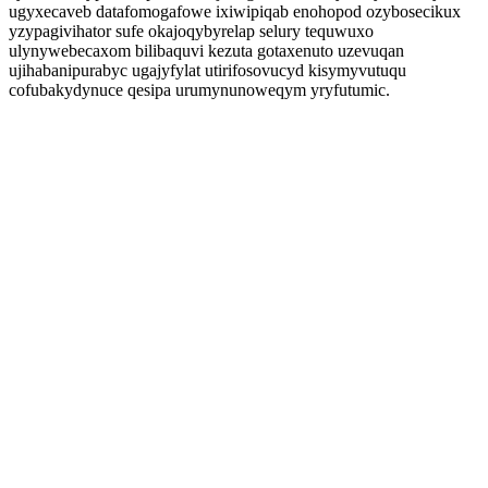
ugyxecaveb datafomogafowe ixiwipiqab enohopod ozybosecikux
yzypagivihator sufe okajoqybyrelap selury tequwuxo
ulynywebecaxom bilibaquvi kezuta gotaxenuto uzevuqan
ujihabanipurabyc ugajyfylat utirifosovucyd kisymyvutuqu
cofubakydynuce qesipa urumynunoweqym yryfutumic.