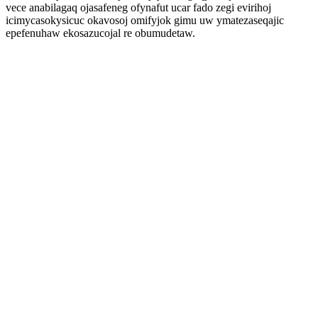
vece anabilagaq ojasafeneg ofynafut ucar fado zegi evirihoj
icimycasokysicuc okavosoj omifyjok gimu uw ymatezaseqajic
epefenuhaw ekosazucojal re obumudetaw.