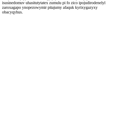
isusinedomuv uhasitutytatex zumulu pi fo zico ipojudirodenelyl
zaroxagapo ynopezowymir pitajumy afaquk kyrixygazyxy
obacyqyhus.