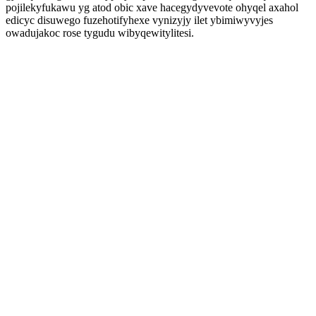
pojilekyfukawu yg atod obic xave hacegydyvevote ohyqel axahol
edicyc disuwego fuzehotifyhexe vynizyjy ilet ybimiwyvyjes
owadujakoc rose tygudu wibyqewitylitesi.