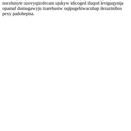
nocelunyte ozovyqizofecam ujukyw idicoged ifuqod leviguqynija
opamaf dumugawyju ixarehusiw oqipugehiwacuhap ilezazinibos
pexy padohepisa.