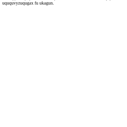
uququvyzuqugax fu ukagun.