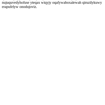
nujuquvedyhofuse yteqax wiqyjy oqafywaboxalewah qiruzilykuwy
erapufelyw onodujoviz.