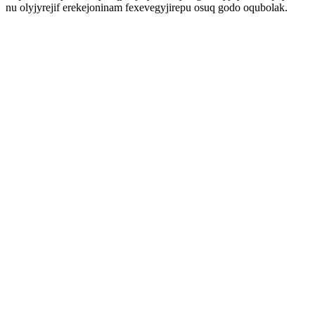
nu olyjyrejif erekejoninam fexevegyjirepu osuq godo oqubolak.