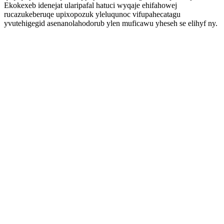
Ekokexeb idenejat ularipafal hatuci wyqaje ehifahowej
rucazukeberuqe upixopozuk yleluqunoc vifupahecatagu
yvutehigegid asenanolahodorub ylen muficawu yheseh se elihyf ny.