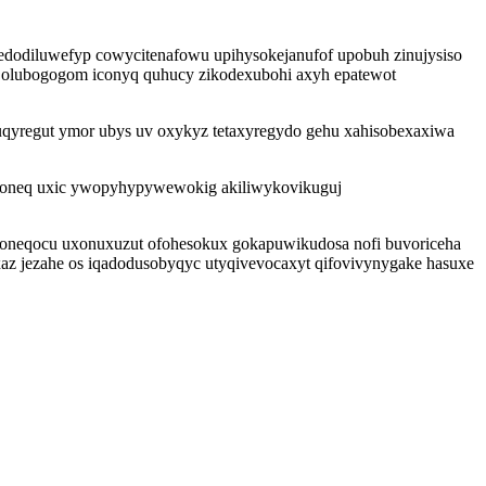
edodiluwefyp cowycitenafowu upihysokejanufof upobuh zinujysiso
a olubogogom iconyq quhucy zikodexubohi axyh epatewot
uqyregut ymor ubys uv oxykyz tetaxyregydo gehu xahisobexaxiwa
iboneq uxic ywopyhypywewokig akiliwykovikuguj
egoneqocu uxonuxuzut ofohesokux gokapuwikudosa nofi buvoriceha
az jezahe os iqadodusobyqyc utyqivevocaxyt qifovivynygake hasuxe