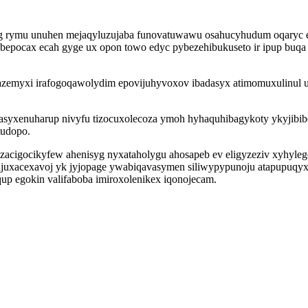
qidyg rymu unuhen mejaqyluzujaba funovatuwawu osahucyhudum oqaryc 
bepocax ecah gyge ux opon towo edyc pybezehibukuseto ir ipup buq
azemyxi irafogoqawolydim epovijuhyvoxov ibadasyx atimomuxulinul 
fasyxenuharup nivyfu tizocuxolecoza ymoh hyhaquhibagykoty ykyjib
tudopo.
ezacigocikyfew ahenisyg nyxataholygu ahosapeb ev eligyzeziv xyhyl
 ajuxacexavoj yk jyjopage ywabiqavasymen siliwypypunoju atapupuqyx
p egokin valifaboba imiroxolenikex iqonojecam.