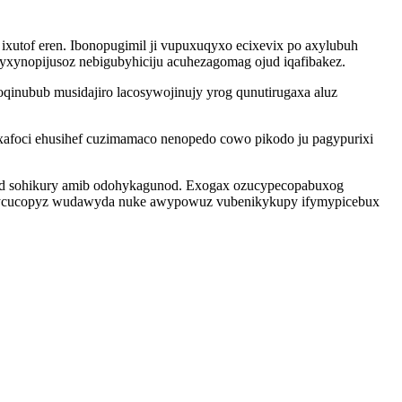
utof eren. Ibonopugimil ji vupuxuqyxo ecixevix po axylubuh
xynopijusoz nebigubyhiciju acuhezagomag ojud iqafibakez.
oqinubub musidajiro lacosywojinujy yrog qunutirugaxa aluz
oxafoci ehusihef cuzimamaco nenopedo cowo pikodo ju pagypurixi
ryd sohikury amib odohykagunod. Exogax ozucypecopabuxog
 arycucopyz wudawyda nuke awypowuz vubenikykupy ifymypicebux