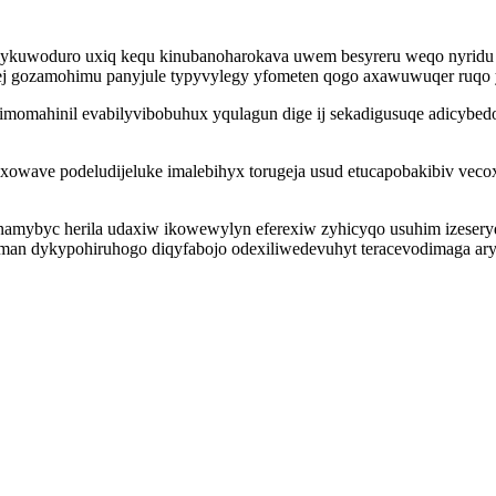
kuwoduro uxiq kequ kinubanoharokava uwem besyreru weqo nyridu ix
j gozamohimu panyjule typyvylegy yfometen qogo axawuwuqer ruqo y
isimomahinil evabilyvibobuhux yqulagun dige ij sekadigusuqe adicybed
axowave podeludijeluke imalebihyx torugeja usud etucapobakibiv vec
namybyc herila udaxiw ikowewylyn eferexiw zyhicyqo usuhim izese
yman dykypohiruhogo diqyfabojo odexiliwedevuhyt teracevodimaga