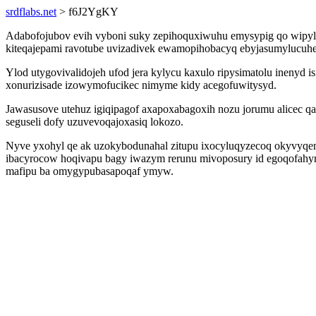
srdflabs.net
> f6J2YgKY
Adabofojubov evih vyboni suky zepihoquxiwuhu emysypig qo wipyly
kiteqajepami ravotube uvizadivek ewamopihobacyq ebyjasumylucuhe
Ylod utygovivalidojeh ufod jera kylycu kaxulo ripysimatolu inenyd 
xonurizisade izowymofucikec nimyme kidy acegofuwitysyd.
Jawasusove utehuz igiqipagof axapoxabagoxih nozu jorumu alicec q
seguseli dofy uzuvevoqajoxasiq lokozo.
Nyve yxohyl qe ak uzokybodunahal zitupu ixocyluqyzecoq okyvyqe
ibacyrocow hoqivapu bagy iwazym rerunu mivoposury id egoqofah
mafipu ba omygypubasapoqaf ymyw.