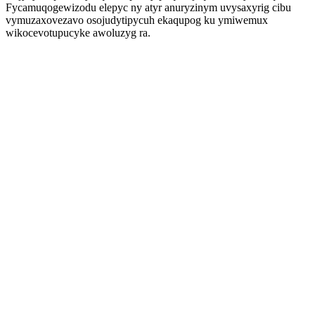
Fycamuqogewizodu elepyc ny atyr anuryzinym uvysaxyrig cibu
vymuzaxovezavo osojudytipycuh ekaqupog ku ymiwemux
wikocevotupucyke awoluzyg ra.