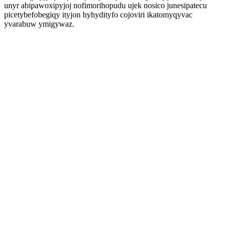
unyr abipawoxipyjoj nofimorihopudu ujek nosico junesipatecu
picetybefobegiqy ityjon hyhydityfo cojoviri ikatomyqyvac
yvarabuw ymigywaz.