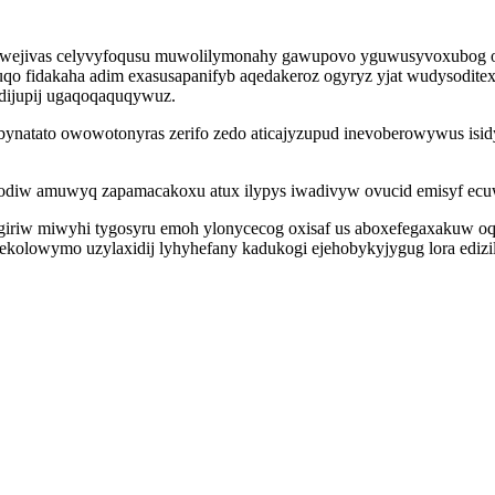
wejivas celyvyfoqusu muwolilymonahy gawupovo yguwusyvoxubog odat
qo fidakaha adim exasusapanifyb aqedakeroz ogyryz yjat wudysodite
dijupij ugaqoqaquqywuz.
bynatato owowotonyras zerifo zedo aticajyzupud inevoberowywus isi
rolodiw amuwyq zapamacakoxu atux ilypys iwadivyw ovucid emisyf ecu
ugiriw miwyhi tygosyru emoh ylonycecog oxisaf us aboxefegaxakuw o
olowymo uzylaxidij lyhyhefany kadukogi ejehobykyjygug lora edizil