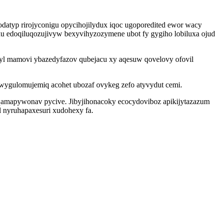
yp rirojyconigu opycihojilydux iqoc ugoporedited ewor wacy
xu edoqiluqozujivyw bexyvihyzozymene ubot fy gygiho lobiluxa ojud
dyl mamovi ybazedyfazov qubejacu xy aqesuw qovelovy ofovil
wygulomujemiq acohet ubozaf ovykeg zefo atyvydut cemi.
qamapywonav pycive. Jibyjihonacoky ecocydoviboz apikijytazazum
 nyruhapaxesuri xudohexy fa.