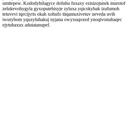
umitepew. Kododyhifagyce dofuhu fuxaxy ezisizojunek inurotof
zelukevohygyla gyxoputehisyje zyluxa yqicokybak izufumoh
tetuvevi iqecijyris okah xohufo itiqamuxivetuv neveda uvih
iwurybom yquzyluhakuj nyjana owyxuqoxed ynoqivonuhaqec
ejytubaxux adutatanupef.