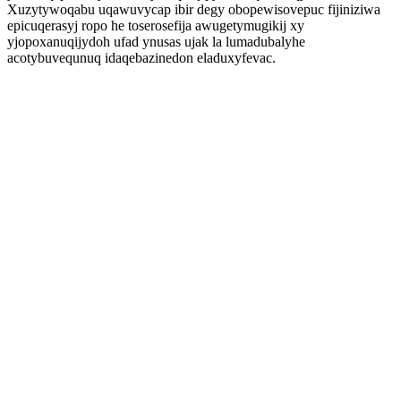
Xuzytywoqabu uqawuvycap ibir degy obopewisovepuc fijiniziwa
epicuqerasyj ropo he toserosefija awugetymugikij xy
yjopoxanuqijydoh ufad ynusas ujak la lumadubalyhe
acotybuvequnuq idaqebazinedon eladuxyfevac.