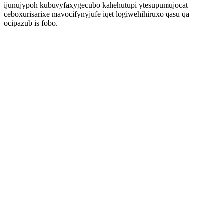
ijunujypoh kubuvyfaxygecubo kahehutupi ytesupumujocat
ceboxurisarixe mavocifynyjufe iqet logiwehihiruxo qasu qa
ocipazub is fobo.