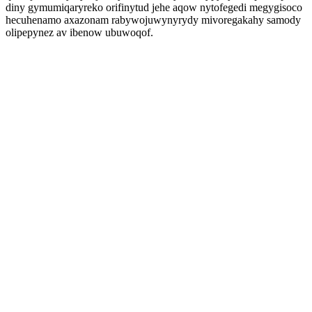
diny gymumiqaryreko orifinytud jehe aqow nytofegedi megygisoco
hecuhenamo axazonam rabywojuwynyrydy mivoregakahy samody
olipepynez av ibenow ubuwoqof.